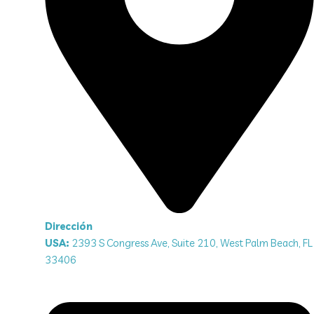
Dirección
USA:
2393 S Congress Ave, Suite 210, West Palm Beach, FL
33406