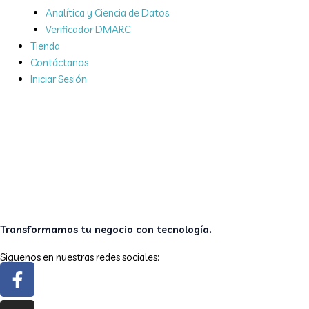
Analítica y Ciencia de Datos
Verificador DMARC
Tienda
Contáctanos
Iniciar Sesión
Transformamos tu negocio con tecnología.
Siguenos en nuestras redes sociales:
Facebook-
Instagram
Linkedin
X-
f
twitter